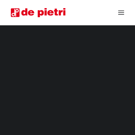
RACCOGLITRICI ELETTRICHE
MACCHINE PER L'ORTICOLTURA
RACCOGLITRICI DA QUARTA GAMMA
RACCOGLITRICI INDUSTRIALI
RIFILATORI ORTAGGI
MACCHINE PER LA RACCOLTA PERSONALIZZATE
RACCOGLITRICI USATE GARANTITE
RICHIEDI INFORMAZIONI
DIVENTA RIVENDITORE
CHIEDI CONSULENZA