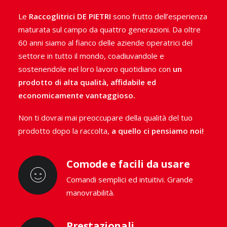
specifiche per la
raccolta industriale
.
Le
Raccoglitrici DE PIETRI
sono frutto dell’esperienza
Come tutte le nostre
raccoglitrici di piante officinali e
maturata sul campo da quattro generazioni. Da oltre
aromatiche
, le macchine per la raccolta di basilico De
60 anni siamo al fianco delle aziende operatrici del
Pietri sono soluzioni
innovative
e
tecnologicamente
settore in tutto il mondo, coadiuvandole e
avanzate
che ti aiuteranno ad ottimizzare il tuo
sostenendole nel loro lavoro quotidiano con
un
raccolto
evitando qualsiasi spreco
.
prodotto di alta qualità, affidabile ed
economicamente vantaggioso.
Non ti dovrai mai preoccupare della qualità del tuo
VAI ALLA GAMMA
prodotto dopo la raccolta,
a quello ci pensiamo noi!
CHIEDI CONSULENZA
Comode e facili da usare
Comandi semplici ed intuitivi. Grande
manovrabilità.
Prestazionali