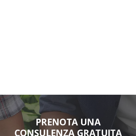
Assistenza Tecnica
Sempre al tuo fianco per risolvere e sviluppare;
questa è la filosofia dei tecnici De Pietri. Non esistare
nel contattarci.
VAI ALL'ASSISTENZA
PRENOTA UNA
CONSULENZA GRATUITA