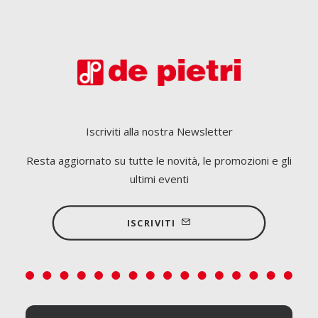
Mirco Ag Equipment porta De Pietri a
Hort Connections
La tecnologia De Pietri per la raccolta di ortaggi e
aromatiche partecipa a Hort Connections in Australia
Iscriviti alla nostra Newsletter
grazie al…
Resta aggiornato su tutte le novità, le promozioni e gli
ultimi eventi
LEGGERE DI PIÙ
ISCRIVITI