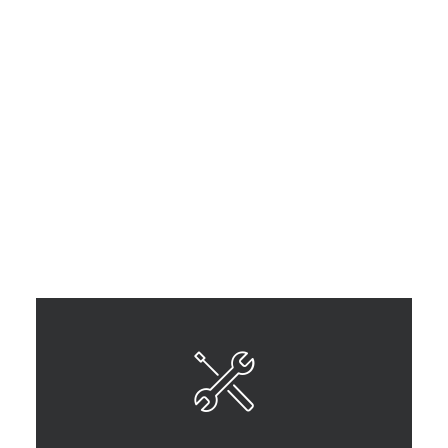
Motore:
HP 140 - Stage 5
Locomozione:
Con ruote o cingolata
Raccolta di:
Ortaggi, Piante officinali/aromatiche
Contenitori:
Cassone posteriore elevabile
LEGGERE DI PIÙ