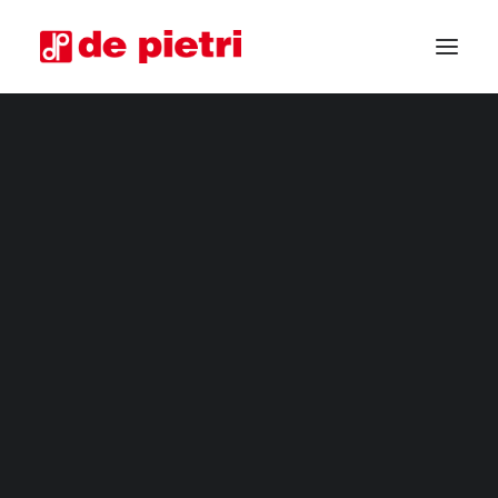
RACCOGLITRICI ELETTRICHE
RACCOGLITRICI DA QUARTA GAMMA
RACCOGLITRICI INDUSTRIALI
RIFILATORI ORTAGGI
MACCHINE PER LA RACCOLTA PERSONALIZZATE
RACCOGLITRICI USATE GARANTITE
RICHIEDI INFORMAZIONI
DIVENTA RIVENDITORE
CHIEDI CONSULENZA