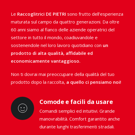
per la raccolta dell’ortica.
Come tutte le nostre
Le
Raccoglitrici DE PIETRI
sono frutto dell’esperienza
raccoglitrici di piante officinali e aromatiche
, le
maturata sul campo da quattro generazioni. Da oltre
macchine per la raccolta di ortica De Pietri sono
60 anni siamo al fianco delle aziende operatrici del
soluzioni
innovative
e
tecnologicamente avanzate
settore in tutto il mondo, coadiuvandole e
che ti aiuteranno ad ottimizzare il tuo raccolto
sostenendole nel loro lavoro quotidiano con
un
evitando qualsiasi spreco.
prodotto di alta qualità, affidabile ed
economicamente vantaggioso.
VAI ALLA GAMMA
Non ti dovrai mai preoccupare della qualità del tuo
prodotto dopo la raccolta,
a quello ci pensiamo noi!
CHIEDI CONSULENZA
Comode e facili da usare
Comandi semplici ed intuitivi. Grande
manovrabilità. Comfort garantito anche
durante lunghi trasferimenti stradali.