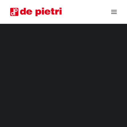
RACCOGLITRICI ELETTRICHE
RACCOGLITRICI DA QUARTA GAMMA
RACCOGLITRICI INDUSTRIALI
RIFILATORI ORTAGGI
MACCHINE PER LA RACCOLTA PERSONALIZZATE
RACCOGLITRICI USATE GARANTITE
RICHIEDI INFORMAZIONI
DIVENTA RIVENDITORE
CHIEDI CONSULENZA