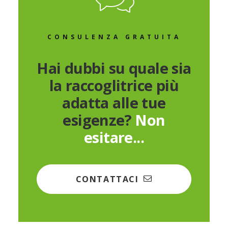
CONSULENZA GRATUITA
Hai dubbi su quale sia
la raccoglitrice più
adatta alle tue
esigenze?
Non
esitare...
CONTATTACI