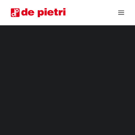
RACCOGLITRICI ELETTRICHE
RACCOGLITRICI DA QUARTA GAMMA
RACCOGLITRICI INDUSTRIALI
RIFILATORI ORTAGGI
MACCHINE PER LA RACCOLTA PERSONALIZZATE
RACCOGLITRICI USATE GARANTITE
RICHIEDI INFORMAZIONI
DIVENTA RIVENDITORE
CHIEDI CONSULENZA