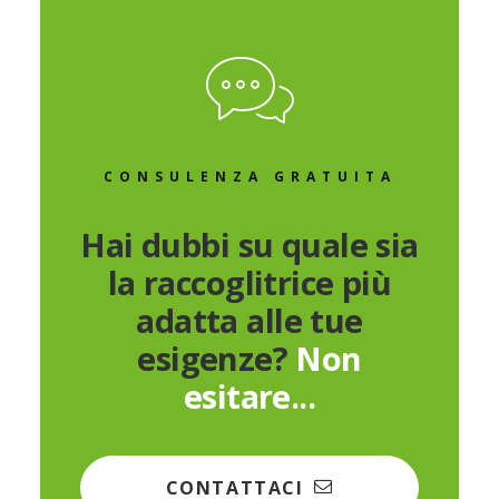
CONSULENZA GRATUITA
Hai dubbi su quale sia
la raccoglitrice più
adatta alle tue
esigenze?
Non
esitare...
CONTATTACI