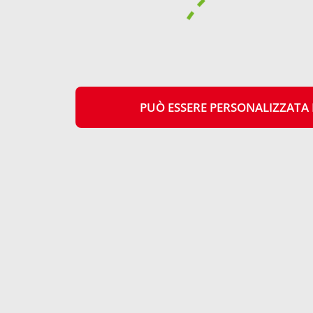
di ottenere una
raccolta ac
PUÒ ESSERE PERSONALIZZATA 