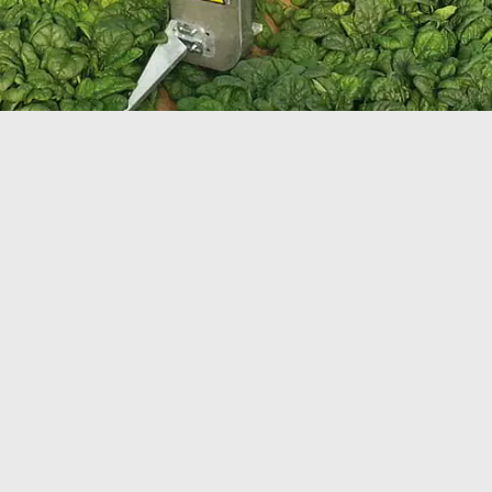
ORTOLINE
Raccoglitrice ideale per
ortaggi ed erbe aromat
gamma
Macchina falciatrice / raccoglitrice agile 
in serra che in campo aperto.