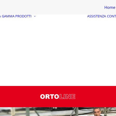
Home
A
GAMMA PRODOTTI
ASSISTENZA
CONT
RACCOGLITRICI
ELETTRICHE
RACCOGLITRICI DA
QUARTA GAMMA
RACCOGLITRICI
INDUSTRIALI
RIFILATORI ORTAGGI
MACCHINE PER LA
RACCOLTA
PERSONALIZZATE
RACCOGLITRICI
USATE GARANTITE