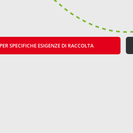
curata
e
senza sprechi
; mantenendo gli ortaggi o le erbe aromat
PER SPECIFICHE ESIGENZE DI RACCOLTA