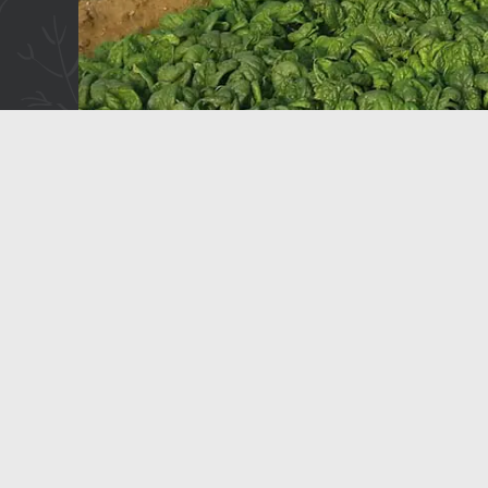
FR 38
HP 30
CON RUOTE
RACCOLTA DI:
Ortaggi, Piante officinali e aromatiche
DOVE:
Serra o Campo aperto