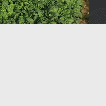
 la raccolta di
iche da quarta
e compatta adatta per l'utilizzo sia