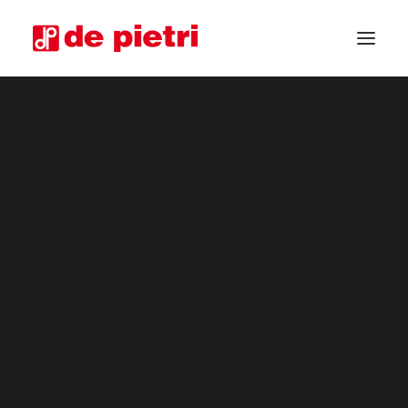
RÉCOLTEUSES ÉLECTRIQUES
RÉCOLTEUSES DE QUATRIÈME GAMME
RÉCOLTEUSES INDUSTRIELLES
MACHINES À ROGNER POUR LÉGUMES
RÉCOLTEUSES PERSONNALISÉES
RÉCOLTEUSES D’OCCASION GARANTIES
DEMANDE D’INFORMATION
DEVENIR REVENDEUR
DEMANDE DE CONSEIL