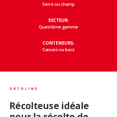
Serre ou champ
SECTEUR:
Quatrième gamme
CONTENEURS:
Caisses ou bacs
ORTOLINE
Récolteuse idéale
pour la récolte de