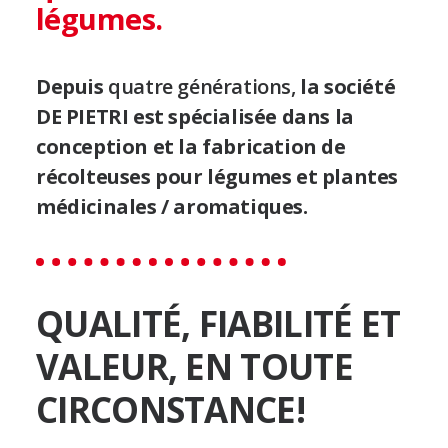
légumes.
pour celui
industriel.
La récolteuse de jeunes pousses DE PIETRI,
comme
Depuis
quatre générations,
la société
toutes les récolteuses de légumes et
plantes
médicinales et aromatiques
DE PIETRI est spécialisée dans la
est une faucheuse /
récolteuse innovante et à la pointe de la technologie
conception et la fabrication de
qui vous aidera à optimiser votre récolte en
évitant
récolteuses pour légumes et plantes
tout gaspillage.
médicinales / aromatiques.
VOIR LA GAMME
QUALITÉ, FIABILITÉ ET
DEMANDE DE CONSEIL
VALEUR, EN TOUTE
CIRCONSTANCE!