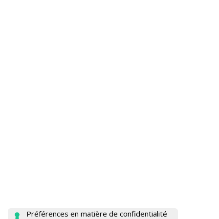
FR 100 SPECIAL
Largeur de travail:
170÷205 cm
Moteur:
HP 100 - Tier 3A
Déplacement:
Sur roues
Récolte de:
Légumes, plantes
médicinales/aromatiques
Conteneurs:
Caisson postérieur auto-élévateur