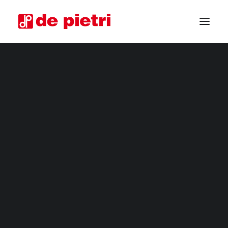
RÉCOLTEUSES ÉLECTRIQUES
RÉCOLTEUSES DE QUATRIÈME GAMME
RÉCOLTEUSES INDUSTRIELLES
MACHINES À ROGNER POUR LÉGUMES
RÉCOLTEUSES PERSONNALISÉES
RÉCOLTEUSES D’OCCASION GARANTIES
DEMANDE D’INFORMATION
DEVENIR REVENDEUR
DEMANDE DE CONSEIL