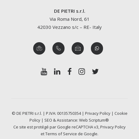
DE PIETRI s.r.l.
Via Roma Nord, 61
42030 Vezzano s/c – RE- Italy
© DE PIETRI s.r.l. | P.IVA: 00135750354 |
Privacy Policy
|
Cookie
Policy
| SEO & Assistance:
Web Scriptum®
Ce site est protégé par Google reCAPTCHA v3,
Privacy Policy
et
Terms of Service
de Google.