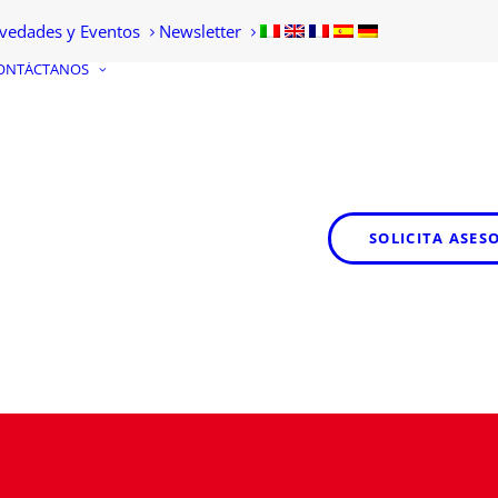
vedades y Eventos
Newsletter
ONTÁCTANOS
SOLICITA
INFORMACIÓN
SOLICITA ASE
CONVIÉRTETE EN
DISTRIBUIDOR