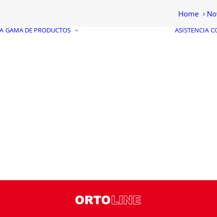
Home
No
A
GAMA DE PRODUCTOS
ASISTENCIA
C
COSECHADORAS
ELÉCTRICAS
COSECHADORAS DE
CUARTA GAMA
COSECHADORAS
INDUSTRIALES
CORTADORA DE
HORTALIZAS
MÁQUINAS
COSECHADORAS
PERSONALIZADAS
COSECHADORAS
USADAS
GARANTIZADAS