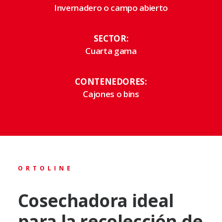
Invernadero o campo abierto
SECTOR:
Cuarta gama
CONTENEDORES:
Cajones o bins
ORTOLINE
Cosechadora ideal
para la recolección de