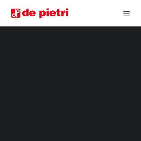
COSECHADORAS ELÉCTRICAS
COSECHADORAS DE CUARTA GAMA
COSECHADORAS INDUSTRIALES
CORTADORA DE HORTALIZAS
MÁQUINAS COSECHADORAS PERSONALIZADAS
COSECHADORAS USADAS GARANTIZADAS
SOLICITA INFORMACIÓN
CONVIÉRTETE EN DISTRIBUIDOR
SOLICITA ASESORAMIENTO