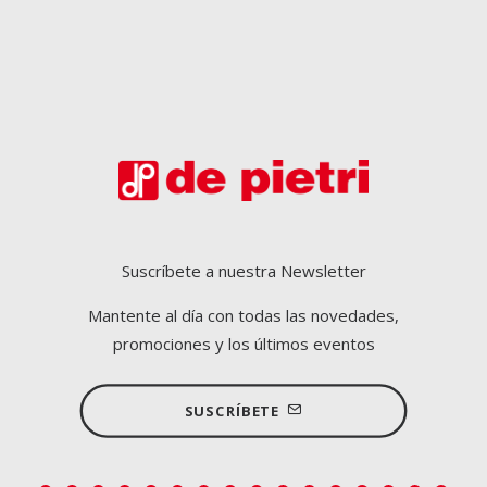
De Pietri en Fruit Logistica 2025
Estaremos presentes en Fruit Logistica en Berlín -
Pabellón 5.1 Stand A-23 Estamos deseando conocerle
y hablar con…
Suscríbete a nuestra Newsletter
Mantente al día con todas las novedades,
promociones y los últimos eventos
READ MORE
SUSCRÍBETE