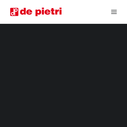
COSECHADORAS ELÉCTRICAS
COSECHADORAS DE CUARTA GAMA
COSECHADORAS INDUSTRIALES
CORTADORA DE HORTALIZAS
MÁQUINAS COSECHADORAS PERSONALIZADAS
COSECHADORAS USADAS GARANTIZADAS
SOLICITA INFORMACIÓN
CONVIÉRTETE EN DISTRIBUIDOR
SOLICITA ASESORAMIENTO