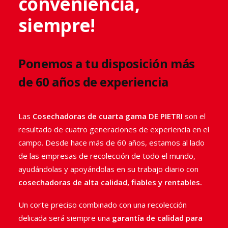
conveniencia,
Pietri son aptas para la recolección
siempre!
de cualquier tipo de hortalizas
frescas y de plantas medicinales y
aromáticas de cuarta gama.
Ponemos a tu disposición más
de 60 años de experiencia
Las cosechadoras de cuarta gama DE PIETRI han sido
estudiadas y diseñadas con un objetivo: el de
Las
Cosechadoras de cuarta gama DE PIETRI
son el
mantener la alta calidad de tu producto
resultado de cuatro generaciones de experiencia en el
cosechado.
campo. Desde hace más de 60 años, estamos al lado
Gracias a un corte preciso y delicado, permiten
de las empresas de recolección de todo el mundo,
obtener una cosecha
sin desperdicios
, manteniendo
ayudándolas y apoyándolas en su trabajo diario con
las hortalizas o las hierbas aromáticas siempre
cosechadoras de alta calidad, fiables y rentables.
completamente intactas.
Un corte preciso combinado con una recolección
delicada será siempre una
garantía de calidad para
VE A LA GAMA