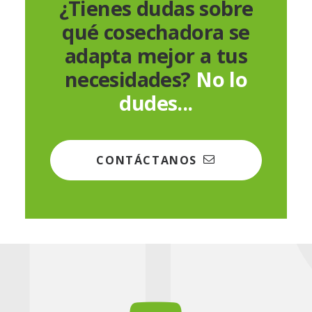
¿Tienes dudas sobre
qué cosechadora se
adapta mejor a tus
necesidades?
No lo
dudes...
CONTÁCTANOS