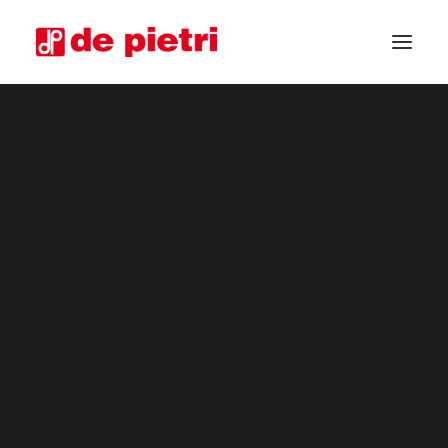
COSECHADORAS ELÉCTRICAS
MÁQUINAS PARA HORTICULTURA
COSECHADORAS DE CUARTA GAMA
COSECHADORAS INDUSTRIALES
CORTADORA DE HORTALIZAS
MÁQUINAS COSECHADORAS PERSONALIZADAS
COSECHADORAS USADAS GARANTIZADAS
NEWSLETTER
SOLICITA INFORMACIÓN
CONVIÉRTETE EN DISTRIBUIDOR
SOLICITA ASESORAMIENTO
Suscríbete a nuestra lista de correo electrónico.
Recibirás noticias por adelantado,
promociones y enfoques sobre nuestra
producción.