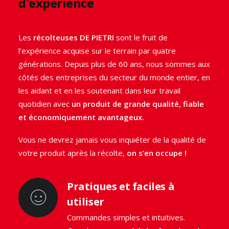
d'expérience
la
récolte industrielle.
Comme toutes les
récolteuses de plantes médicinales
Les
récolteuses DE PIETRI
sont le fruit de
et aromatiques
, les récolteuses de basilic De Pietri
l’expérience acquise sur le terrain par quatre
sont des solutions
innovanteset
à
la pointe de la
générations. Depuis plus de 60 ans, nous sommes aux
technologi
e qui vous aideront à optimiser votre
côtés des entreprises du secteur du monde entier, en
récolte en
évitant tout gaspillage.
les aidant et en les soutenant dans leur travail
quotidien avec
un produit de grande qualité, fiable
et économiquement avantageux.
VOIR LA GAMME
Vous ne devrez jamais vous inquiéter de la qualité de
votre produit après la récolte,
on s’en occupe !
DEMANDE DE CONSEIL
Pratiques et faciles à
utiliser
Commandes simples et intuitives.