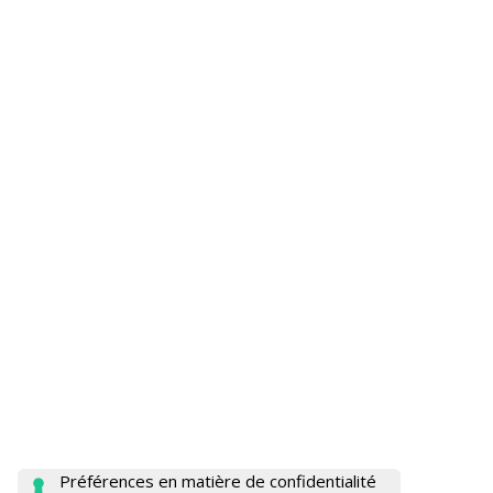
FR 148 SPECIAL
Largeur de travail:
225÷310 cm
Moteur:
HP 140 - Stage 5
Déplacement:
Sur roues ou chenilles
Récolte de:
Légumes, plantes
médicinales/aromatiques
Conteneurs:
Caisson postérieur auto-élévateur
LIRE LA SUITE