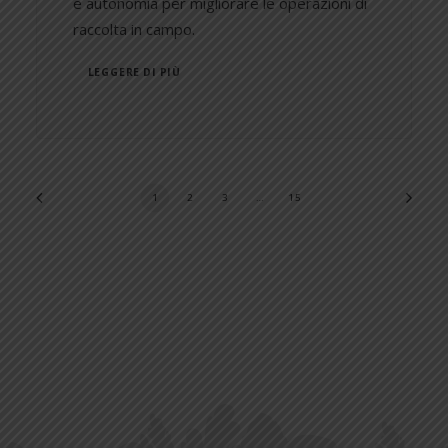
e autonomia per migliorare le operazioni di
raccolta in campo.
LEGGERE DI PIÙ
1
2
3
…
15