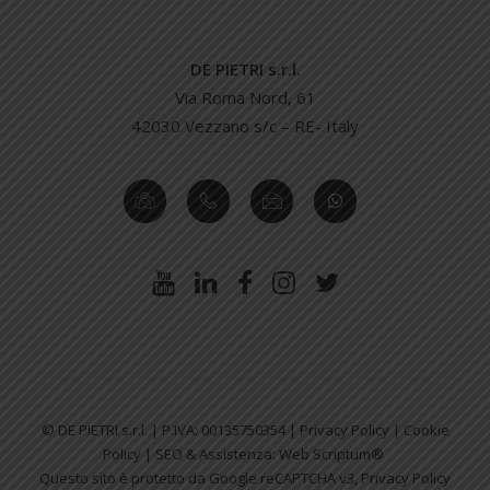
DE PIETRI s.r.l.
Via Roma Nord, 61
42030 Vezzano s/c – RE- Italy
© DE PIETRI s.r.l. | P.IVA: 00135750354 |
Privacy Policy
|
Cookie
Policy
| SEO & Assistenza:
Web Scriptum®
Questo sito è protetto da Google reCAPTCHA v3,
Privacy Policy