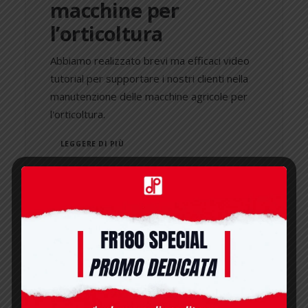
macchine per
l’orticoltura
Abbiamo realizzato brevi ma efficaci video
tutorial per supportare i nostri clienti nella
manutenzione delle macchine agricole per
l'orticoltura.
LEGGERE DI PIÙ