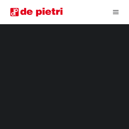
COSECHADORAS ELÉCTRICAS
COSECHADORAS DE CUARTA GAMA
COSECHADORAS INDUSTRIALES
CORTADORA DE HORTALIZAS
MÁQUINAS COSECHADORAS PERSONALIZADAS
COSECHADORAS USADAS GARANTIZADAS
SOLICITA INFORMACIÓN
CONVIÉRTETE EN DISTRIBUIDOR
SOLICITA ASESORAMIENTO