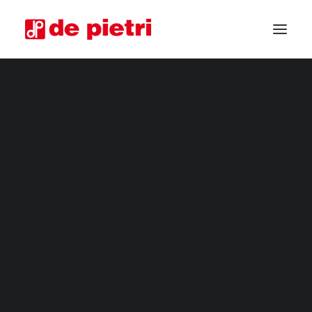
COSECHADORAS ELÉCTRICAS
COSECHADORAS DE CUARTA GAMA
COSECHADORAS INDUSTRIALES
CORTADORA DE HORTALIZAS
MÁQUINAS COSECHADORAS PERSONALIZADAS
COSECHADORAS USADAS GARANTIZADAS
SOLICITA INFORMACIÓN
CONVIÉRTETE EN DISTRIBUIDOR
SOLICITA ASESORAMIENTO