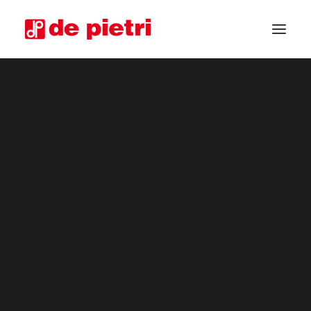
COSECHADORAS ELÉCTRICAS
COSECHADORAS DE CUARTA GAMA
COSECHADORAS INDUSTRIALES
CORTADORA DE HORTALIZAS
MÁQUINAS COSECHADORAS PERSONALIZADAS
COSECHADORAS USADAS GARANTIZADAS
SOLICITA INFORMACIÓN
CONVIÉRTETE EN DISTRIBUIDOR
SOLICITA ASESORAMIENTO