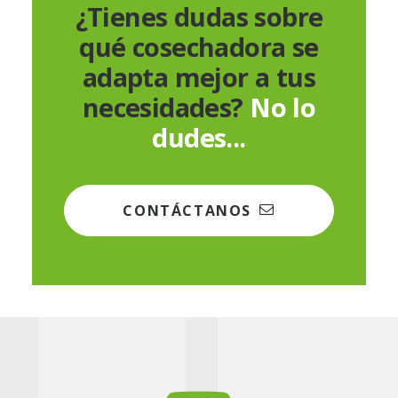
¿Tienes dudas sobre
qué cosechadora se
adapta mejor a tus
necesidades?
No lo
dudes...
CONTÁCTANOS