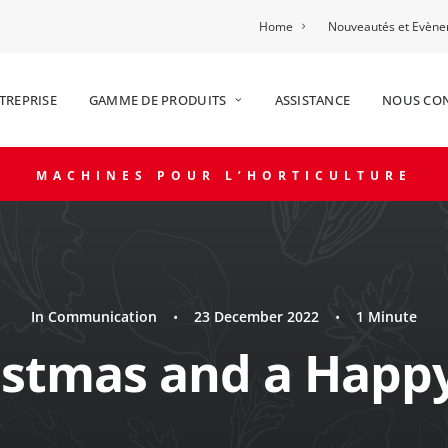
Home
Nouveautés et Evèn
TREPRISE
GAMME DE PRODUITS
ASSISTANCE
NOUS CO
MACHINES POUR L’HORTICULTURE
In
Communication
•
23 December 2022
•
1 Minute
istmas and a Happ