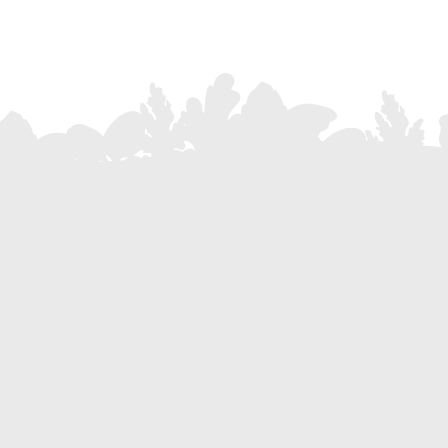
Iscriviti alla nostra Newsletter
Resta aggiornato su tutte le novità, le promozioni e gli ultimi even