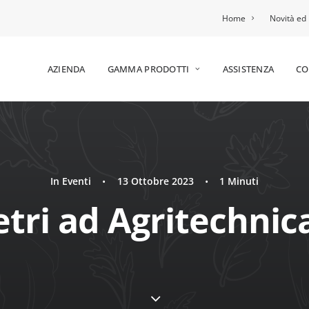
Home
Novità ed 
AZIENDA
GAMMA PRODOTTI
ASSISTENZA
CO
In
Eventi
•
13 Ottobre 2023
•
1 Minuti
etri ad Agritechnic