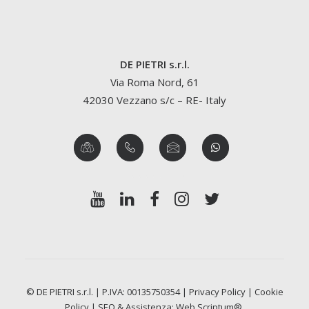
DE PIETRI s.r.l.
Via Roma Nord, 61
42030 Vezzano s/c – RE- Italy
© DE PIETRI s.r.l. | P.IVA: 00135750354 |
Privacy Policy
|
Cookie
Policy
| SEO & Assistenza:
Web Scriptum®