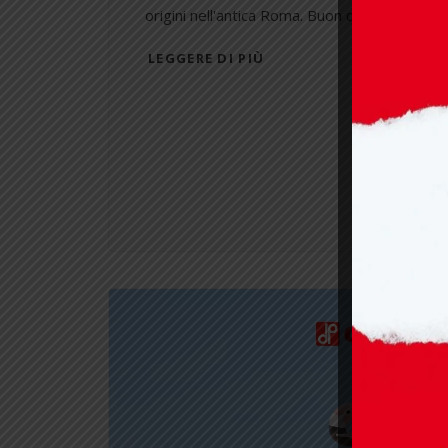
origini nell'antica Roma. Buon divertimento (e
LEGGERE DI PIÙ