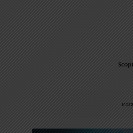
Scopr
Mostr