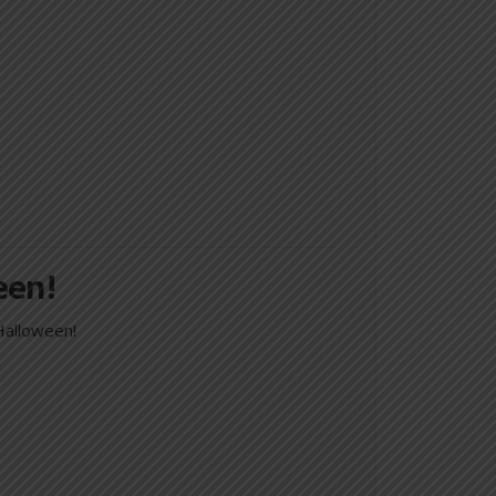
een!
Halloween!