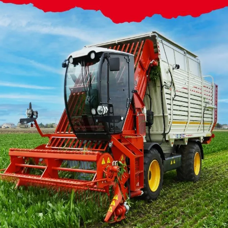
Comunicazioni
Buone vacanz
Finalmente è arrivato Agost
sempre disponibile.
LEGGERE DI PIÙ