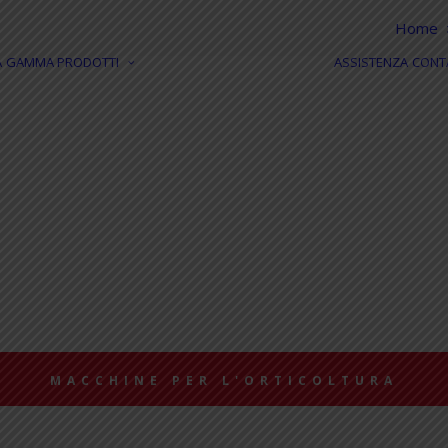
Home
A
GAMMA PRODOTTI
ASSISTENZA
CONT
RACCOGLITRICI
ELETTRICHE
RACCOGLITRICI DA
QUARTA GAMMA
RACCOGLITRICI
INDUSTRIALI
RIFILATORI
ORTAGGI
MACCHINE PER LA
RACCOLTA
PERSONALIZZATE
RACCOGLITRICI
USATE GARANTITE
MACCHINE PER L'ORTICOLTURA