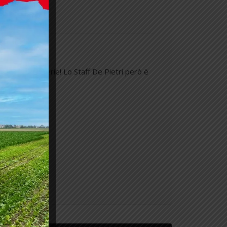
e!
o, tempo di ferie! Lo Staff De Pietri però è