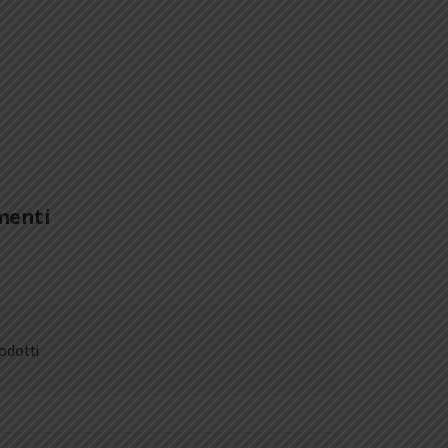
amenti
odotti