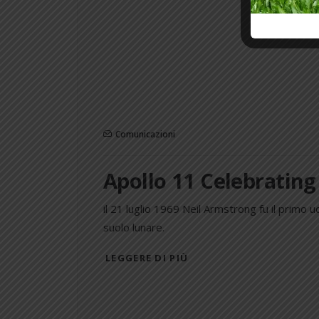
Comunicazioni
Apollo 11 Celebrating
il 21 luglio 1969 Neil Armstrong fu il primo
suolo lunare.
LEGGERE DI PIÙ