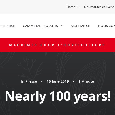
Home
Nouveautés et Evèn
TREPRISE
GAMME DE PRODUITS
ASSISTANCE
NOUS CO
MACHINES POUR L’HORTICULTURE
In
Presse
•
15 June 2019
•
1 Minute
Nearly 100 years!