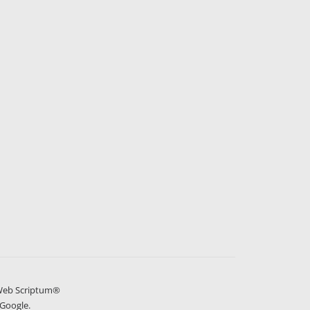
Herbes médicinales et
aromatiques
r légumes
Récolteuses plantes aromatiques et
médicinales
Récolteuses basilic
Récolteuses camomille
Récolteuses lavande
Récolteuses ortie
Récolteuses persil
Récolteuses romarin
Récolteuses sauge
eb Scriptum®
Google.