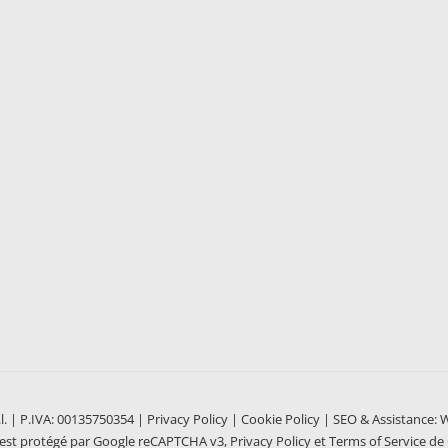
Matériel maraîchage
Légumes
Récolteuses électriques
Récolteuses légumes
Récolteuses industrielles
Machines à rogner pou
Récolteuses de quatrième gamme
Récolteuses épinards
Récolteuses d’occasion garanties
Récolteuses salade
Récolteuses personnalisées
Récolteuses roquette
Récolteuses valériane
.l. | P.IVA: 00135750354 |
Privacy Policy
|
Cookie Policy
| SEO & Assistance:
W
 est protégé par Google reCAPTCHA v3,
Privacy Policy
et
Terms of Service
de 