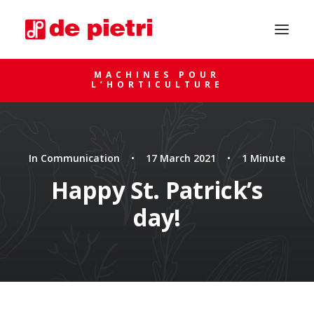
MACHINES POUR
L’HORTICULTURE
In
Communication
•
17 March 2021
•
1 Minute
Happy St. Patrick’s
day!
DEMANDE DE CONSEIL