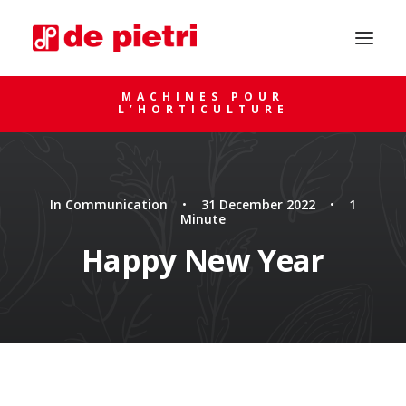
MACHINES POUR
L’HORTICULTURE
In
Communication
•
31 December 2022
•
1
Minute
Happy New Year
DEMANDE DE CONSEIL