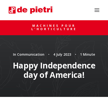
MACHINES POUR
L’HORTICULTURE
In
Communication
•
4 July 2023
•
1 Minute
Happy Independence
day of America!
DEMANDE DE CONSEIL