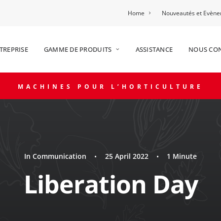
Home
Nouveautés et Evèn
TREPRISE
GAMME DE PRODUITS
ASSISTANCE
NOUS CO
MACHINES POUR L’HORTICULTURE
In
Communication
•
25 April 2022
•
1 Minute
Liberation Day