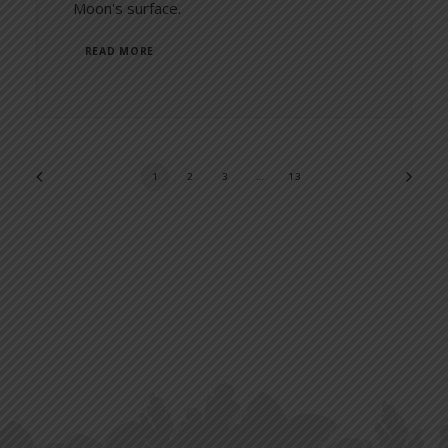
Moon's surface.
READ MORE
1
2
3
…
13