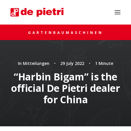
GARTENBAUMASCHINEN
In
Mitteilungen
•
29 July 2022
•
1 Minute
“Harbin Bigam” is the
official De Pietri dealer
UM RAT FRAGEN
for China