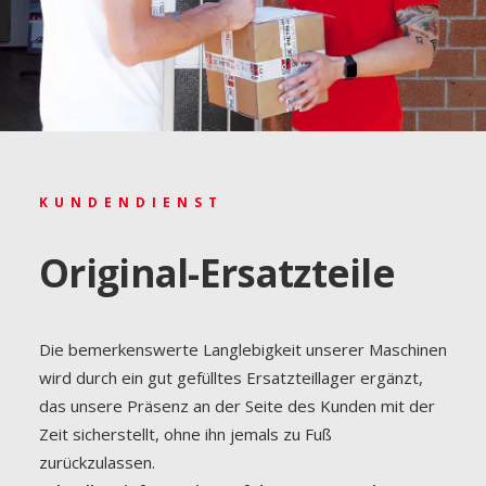
Es ist bekannt, dass
unsere Produkte langlebig und
immer effizient sind
, so sehr, dass viele unserer
Kunden weiterhin problemlos dieselben Maschinen
verwenden, obwohl in einigen Ländern der Welt viele
Stunden am Tag und über lange Zeiträume im Jahr
KUNDENDIENST
geerntet werden müssen.
Original-Ersatzteile
Garantierte Zuverlässigkeit.
Zusätzlich zu der durch die Robustheit garantierten
Sicherheit bieten wir technische und betriebliche
Unterstützung an, um die Effizienz zu steigern und die
Die bemerkenswerte Langlebigkeit unserer Maschinen
Maschinen an neue Erntetechniken anzupassen.
wird durch ein gut gefülltes Ersatzteillager ergänzt,
das unsere Präsenz an der Seite des Kunden mit der
Zeit sicherstellt, ohne ihn jemals zu Fuß
zurückzulassen.