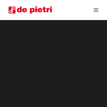
ELEKTRISCHE ERNTEMASCHINEN
ERNTEMASCHINEN FÜR VERBRAUCHSFERTIGE GEMÜSE
INDUSTRIELLE ERNTEMASCHINEN
GEMÜSESCHNEIDER
MASSGESCHNEIDERTE ERNTEMASCHINEN
GARANTIERTE GEBRAUCHTE ERNTEMASCHINEN
INFORMATIONEN ANFORDERN
HÄNDLER WERDEN
UM RAT FRAGEN