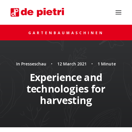
GARTENBAUMASCHINEN
In
Presseschau
•
12 March 2021
•
1 Minute
Experience and
technologies for
UM RAT FRAGEN
harvesting