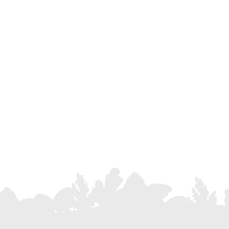
raccoglitrici e ricevere un'assistenza
personalizzata dei nostri esperti.
LEGGERE DI PIÙ
1
2
3
4
…
15